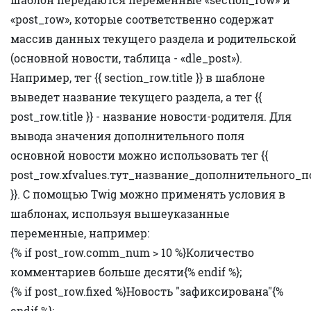
«post_row», которые соответственно содержат
массив данных текущего раздела и родительской
(основной новости, таблица - «dle_post»).
Например, тег {{ section_row.title }} в шаблоне
выведет название текущего раздела, а тег {{
post_row.title }} - название новости-родителя. Для
вывода значения дополнительного поля
основной новости можно использовать тег {{
post_row.xfvalues.тут_название_дополнительного_п
}}. С помощью Twig можно применять условия в
шаблонах, используя вышеуказанные
переменные, например:
{% if post_row.comm_num > 10 %}Количество
комментариев больше десяти{% endif %};
{% if post_row.fixed %}Новость "зафиксирована"{%
endif %};