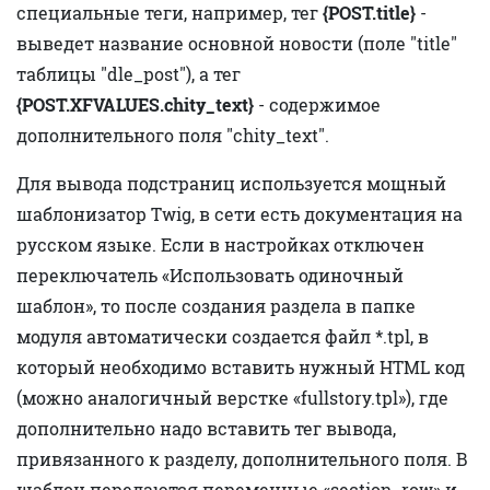
специальные теги, например, тег
{POST.title}
-
выведет название основной новости (поле "title"
таблицы "dle_post"), а тег
{POST.XFVALUES.chity_text}
- содержимое
дополнительного поля "chity_text".
Для вывода подстраниц используется мощный
шаблонизатор Twig, в сети есть документация на
русском языке. Если в настройках отключен
переключатель «Использовать одиночный
шаблон», то после создания раздела в папке
модуля автоматически создается файл *.tpl, в
который необходимо вставить нужный HTML код
(можно аналогичный верстке «fullstory.tpl»), где
дополнительно надо вставить тег вывода,
привязанного к разделу, дополнительного поля. В
шаблон передаются переменные «section_row» и