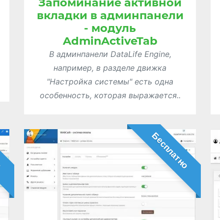
Запоминание активной
вкладки в админпанели
- модуль
AdminActiveTab
В админпанели DataLife Engine,
например, в разделе движка
"Настройка системы" есть одна
особенность, которая выражается..
о
Бесплатно