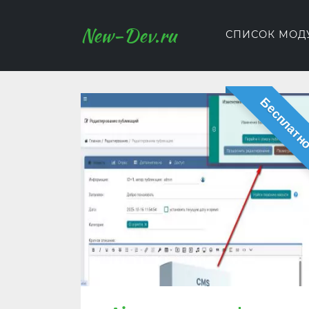
New-Dev.ru
СПИСОК МОД
Бесплатн