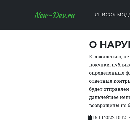
New-Dev.ru
СПИСОК МОД
О НАРУ
К сожалению, н
покупки: публик
определенные ф
ответные контрм
будет отправлен 
дальнейшее неле
возвращены не б
15.10.2022 10:12