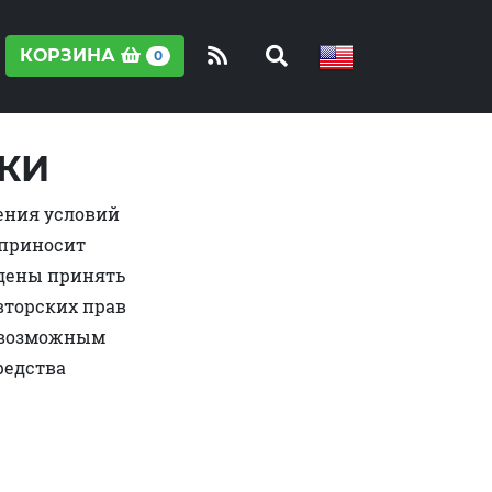
КОРЗИНА
0
КИ
ения условий
 приносит
дены принять
вторских прав
невозможным
редства