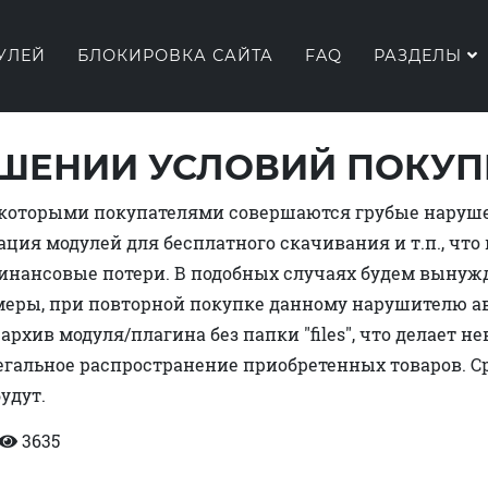
УЛЕЙ
БЛОКИРОВКА САЙТА
FAQ
РАЗДЕЛЫ
ШЕНИИ УСЛОВИЙ ПОКУП
екоторыми покупателями совершаются грубые наруш
ация модулей для бесплатного скачивания и т.п., что
инансовые потери. В подобных случаях будем вынуж
еры, при повторной покупке данному нарушителю а
архив модуля/плагина без папки "files", что делает 
гальное распространение приобретенных товаров. С
удут.
3635