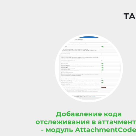
ТА
Добавление кода
отслеживания в аттачмен
- модуль AttachmentCod