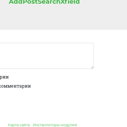
AddPostSearchXfield
арии
 комментарии
Карта сайта
Инсталляторы модулей